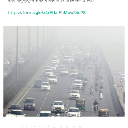
करके वायु प्रदुषण के बारे में अपने विचारों से हमें अवगत कराएं
https://forms.gle/x4rEtknFhMwuR4cP8